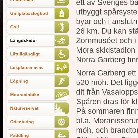
ett av Sveriges bä
utbyggt spårsystem
Grillplats/slogbod
byar och i anslut
Golf
26 km. Du kan stäl
Zornmuséet och i 
Längdskidor
Mora skidstadion 
Lättillgängligt
Norra Garberg fin
Lekplatser m.m.
Norra Garberg ett
520 möh. Det ligg
Löpning
dit från Vasalopp
Mountainbike
Spåren dras för kla
Naturreservat
På sommaren finns
bl.a. Moranisser
Orientering
möh, och brandtorn
Paddling