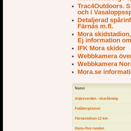
Trac4Outdoors. S
och i Vasaloppss
Detaljerad spårin
Färnäs m.fl.
Mora skidstadion
Ej information om
IFK Mora skidor
Webbkamera över
Webbkamera Norr
Mora.se informat
Namn
Anjosvarden - skaråkning
Fulåbergsturen
Färnästolvan 12 km
Hans-Ove rundan