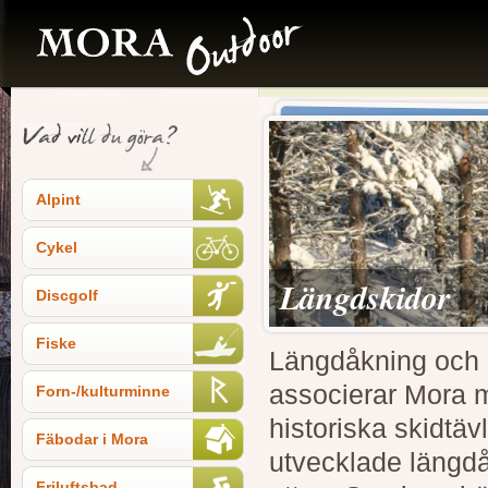
Alpint
Cykel
Längdskidor
Discgolf
Fiske
Längdåkning och M
associerar Mora 
Forn-/kulturminne
historiska skidtäv
Fäbodar i Mora
utvecklade längdå
Friluftsbad