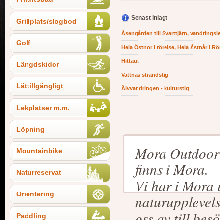
Senast inlagt
Grillplats/slogbod
Åsengården till Svarttjärn, vandringsl
Golf
Hela Östnor i rörelse, Hela Åstnår i Rö
Hittaut
Längdskidor
Vattnäs strandstig
Lättillgängligt
Älvvandringen - kulturstig
Lekplatser m.m.
Löpning
Mora Outdoor vi
Mountainbike
finns i Mora.
Naturreservat
Vi har i Mora 
Orientering
naturupplevels
oss av till be
Paddling